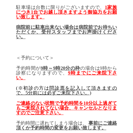
駐車場は台数に限りがございますので、
1家族
につき1台でお越し頂きますよう御協力をお願
い致します。
病院前に駐車出来ない場合は病院前でお待ちい
ただくか、受付スタッフまでお声掛けくださ
い。
＜予約について＞
予約時間が
9時～9時20分の枠
の場合は9時から
診察になりますので、
9時までにご来院下さ
い。
(※初診の方は
問診票を記入して頂きますの
で、5分前には必ずご来院下さい。)
ご連絡のない状態で予約時間を10分以上過ぎて
もご来院されてない場合
、
キャンセルとなりま
すのでご注意下さい。
予約時間に遅れてしまう場合は、
事前にご連絡
頂くか予約時間の変更をお願い致します。